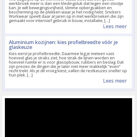
werkbroek meer is dan een kledingstuk dat tegen een stootje
kan. Je wilt bewegingsvrijheid, slimme opbergvakken en
bescherming op de plekken waar je het nodig hebt. Snickers
Workwear speelt daar al jaren op in met werkbroeken die zijn
gemaakt voor intensief gebruik in bouw, installatie, […]
Lees meer
Aluminium kozijnen: kies profielbreedte vóór je
glaskeuze
Kies eerst je profielbreedte. Daarmee leg je meteen vast
hoeveel glas je straks ziet, hoe strak de lijnen worden en
hoeveel ruimte er is voor glasopbouw, rubbers en beslag. Dat
zijn precies de dingen die je later niet meer makkelijk “even”
recht trekt. Als je dit vroeg kiest, vallen de restkeuzes sneller op
hun plek. […]
Lees meer