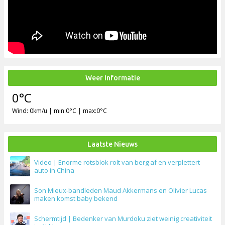
Weer Informatie
0°C
Wind: 0km/u | min:0°C | max:0°C
Laatste Nieuws
Video | Enorme rotsblok rolt van berg af en verplettert
auto in China
Son Mieux-bandleden Maud Akkermans en Olivier Lucas
maken komst baby bekend
Schermtijd | Bedenker van Murdoku ziet weinig creativiteit