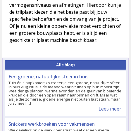
vermogensniveaus en afmetingen. Hierdoor kun je
de trilplaat kiezen die het beste past bij jouw
specifieke behoeften en de omvang van je project.
Of je nu een kleine oppervlakte moet verdichten of
een grotere bouwplaats hebt, er is altijd een
geschikte trilplaat machine beschikbaar.
Alle blogs
Een groene, natuurlijke sfeer in huis
Tuin én slaapkamer: zo creëer je een groene, natuurlijke sfeer
in huis Augustus is de maand waarin tuinen op hun mooist zijn.
Weelderige planten, warme avonden en de geur van bloeiende
kruiden die door een open raam naar binnen drijft. Maar wat
als je die zomerse, groene energie niet buiten laat staan, maar
juist mee […]
Lees meer
Snickers werkbroeken voor vakmensen
Wie dagelijks op de werkvloer staat, weet dat een goede