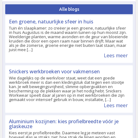
Alle blogs
Een groene, natuurlijke sfeer in huis
Tuin én slaapkamer: zo creëer je een groene, natuurlijke sfeer
in huis Augustus is de maand waarin tuinen op hun mooist zijn.
Weelderige planten, warme avonden en de geur van bloeiende
kruiden die door een open raam naar binnen drijft. Maar wat
als je die zomerse, groene energie niet buiten laat staan, maar
juist mee […]
Lees meer
Snickers werkbroeken voor vakmensen
Wie dagelijks op de werkvloer staat, weet dat een goede
werkbroek meer is dan een kledingstuk dat tegen een stootje
kan. Je wilt bewegingsvrijheid, slimme opbergvakken en
bescherming op de plekken waar je het nodig hebt. Snickers
Workwear speelt daar al jaren op in met werkbroeken die zijn
gemaakt voor intensief gebruik in bouw, installatie, […]
Lees meer
Aluminium kozijnen: kies profielbreedte vóór je
glaskeuze
Kies eerst je profielbreedte. Daarmee leg je meteen vast
hoeveel glas je straks ziet, hoe strak de lijnen worden en