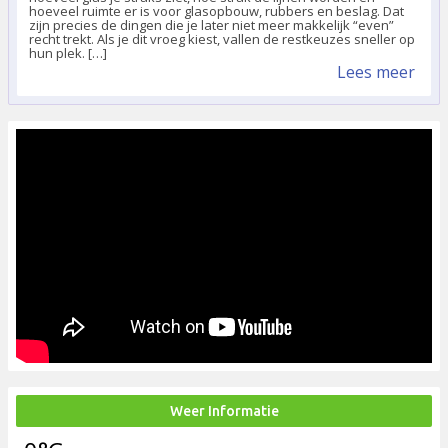
hoeveel ruimte er is voor glasopbouw, rubbers en beslag. Dat
zijn precies de dingen die je later niet meer makkelijk “even”
recht trekt. Als je dit vroeg kiest, vallen de restkeuzes sneller op
hun plek. […]
Lees meer
Weer Informatie