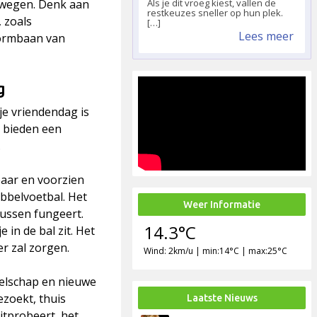
erwegen. Denk aan
Als je dit vroeg kiest, vallen de
restkeuzes sneller op hun plek.
, zoals
[…]
Lees meer
tormbaan van
g
je vriendendag is
 bieden een
.
baar en voorzien
ubbelvoetbal. Het
Weer Informatie
tkussen fungeert.
14.3°C
 in de bal zit. Het
er zal zorgen.
Wind: 2km/u | min:14°C | max:25°C
zelschap en nieuwe
ezoekt, thuis
Laatste Nieuws
itprobeert, het