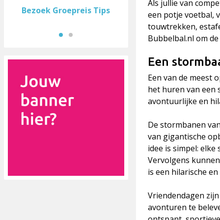
Als jullie van comp
Bezoek Groepreis Tips
een potje voetbal, v
touwtrekken, estaf
Bubbelbal.nl om de 
Een stormbaa
Een van de meest op
het huren van een 
avontuurlijke en hil
De stormbanen va
van gigantische opb
idee is simpel: elke
Vervolgens kunnen ju
is een hilarische e
Vriendendagen zijn
avonturen te beleve
ontspant, sportiev