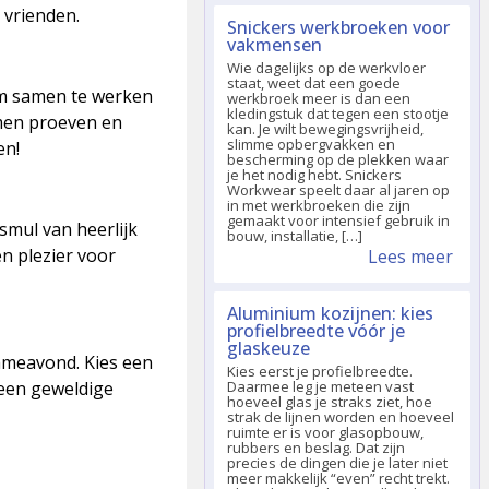
 vrienden.
Snickers werkbroeken voor
vakmensen
Wie dagelijks op de werkvloer
staat, weet dat een goede
 om samen te werken
werkbroek meer is dan een
kledingstuk dat tegen een stootje
men proeven en
kan. Je wilt bewegingsvrijheid,
slimme opbergvakken en
en!
bescherming op de plekken waar
je het nodig hebt. Snickers
Workwear speelt daar al jaren op
in met werkbroeken die zijn
gemaakt voor intensief gebruik in
smul van heerlijk
bouw, installatie, […]
n plezier voor
Lees meer
Aluminium kozijnen: kies
profielbreedte vóór je
glaskeuze
gameavond. Kies een
Kies eerst je profielbreedte.
 een geweldige
Daarmee leg je meteen vast
hoeveel glas je straks ziet, hoe
strak de lijnen worden en hoeveel
ruimte er is voor glasopbouw,
rubbers en beslag. Dat zijn
precies de dingen die je later niet
meer makkelijk “even” recht trekt.