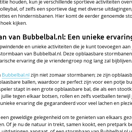
etitie houden, kun je verschillende sportieve activiteiten ov
olleybal, of zelfs een sportieve dag met diverse uitdagingen
ettes en hindernisbanen. Hier komt de eerder genoemde s
hoek kijken.
n van Bubbelbal.nl: Een unieke ervarin
windende en unieke activiteiten die je kunt toevoegen aan 
stormbaan van Bubbelbal.nl. Deze opblaasbare stormbanen
arische ervaring die je vriendengroep nog lang zal bijblijven
n
Bubbelbal.nl
zijn niet zomaar stormbanen; ze zijn opblaas
laasbare ballen, waardoor ze perfect zijn voor een potje b
 speler stapt in een grote opblaasbare bal, die als een stoo
llie tegen elkaar botsen, rollen en zelfs voetballen terwijl je
n unieke ervaring die gegarandeerd voor veel lachen en plezi
 een geweldige gelegenheid om te genieten van elkaars ge
n. Of je nu de natuur in trekt, samen kookt, een pretpark b
e uitdagingen aangaat, of een stormbaan van Bubbelbal.nl u